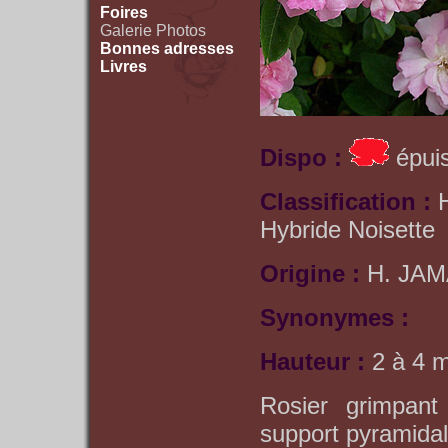
Foires
Galerie Photos
Bonnes adresses
Livres
Dispo :
épuis
Classification :
Hybride Noisette
Origine :
H. JAM
Synonymes :
Hauteur :
2 à 4 
Rosier grimpant
support pyramidal