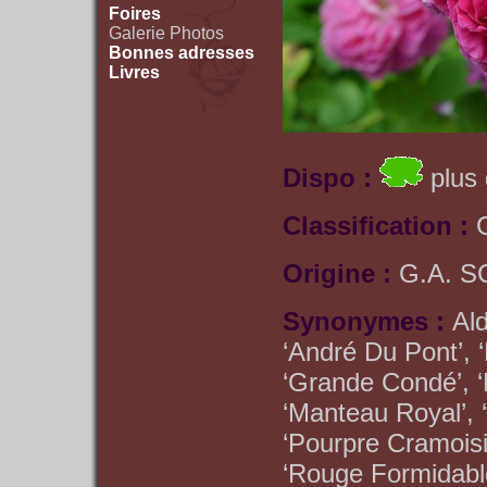
Foires
Galerie Photos
Bonnes adresses
Livres
Dispo :
plus 
Classification :
Origine :
G.A. S
Synonymes :
Al
‘André Du Pont’, 
‘Grande Condé’, 
‘Manteau Royal’, 
‘Pourpre Cramoisi’,
‘Rouge Formidable