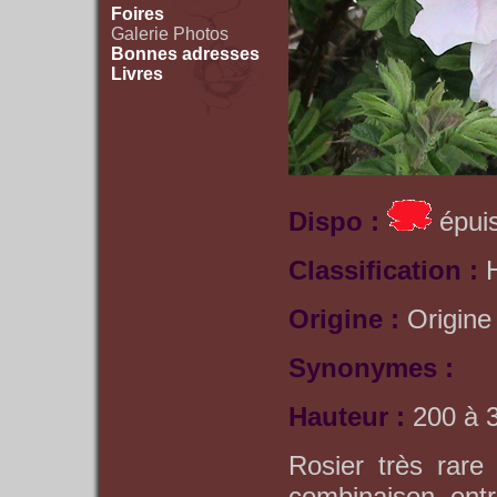
Foires
Galerie Photos
Bonnes adresses
Livres
Dispo :
épuis
Classification :
Origine :
Origine
Synonymes :
Hauteur :
200 à 
Rosier très rare
combinaison entr