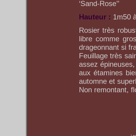
‘Sand-Rose’’
Hauteur :
1m50 
Rosier très robus
libre comme gros
drageonnant si fr
Feuillage très sai
assez épineuses, f
aux étamines bie
automne et superb
Non remontant, fl
Les