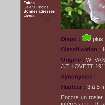
Foires
Galerie Photos
Bonnes adresses
Livres
Dispo :
plus 
Classification :
Origine :
W. VAN
J.T. LOVETT 191
Synonymes :
Hauteur :
3 à 5 
Encore un rosier
intéressant. Ro