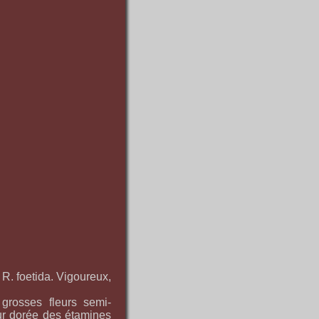
R. foetida. Vigoureux,
 grosses fleurs semi-
eur dorée des étamines