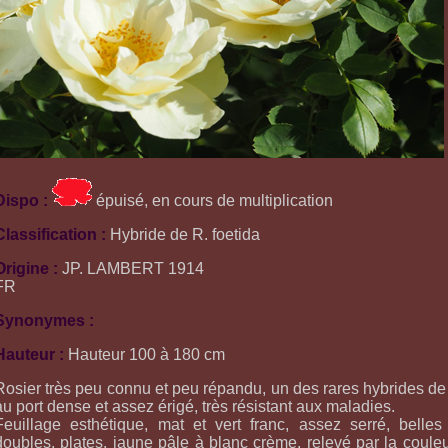
Dispo :
épuisé, en cours de multiplication
Classification :
Hybride de R. foetida
Origine :
JP. LAMBERT 1914
FR
Synonymes :
Hauteur :
Hauteur 100 à 180 cm
Rosier très peu connu et peu répandu, un des rares hybrides de 
au port dense et assez érigé, très résistant aux maladies.
Feuillage esthétique, mat et vert franc, assez serré, belles
doubles, plates, jaune pâle à blanc crème, relevé par la coul