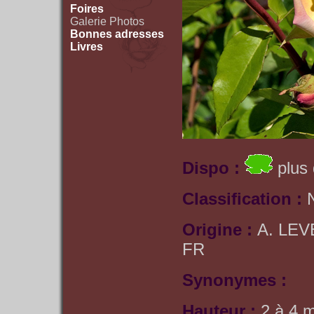
Foires
Galerie Photos
Bonnes adresses
Livres
Dispo :
plus 
Classification :
Origine :
A. LEV
FR
Synonymes :
Hauteur :
2 à 4 