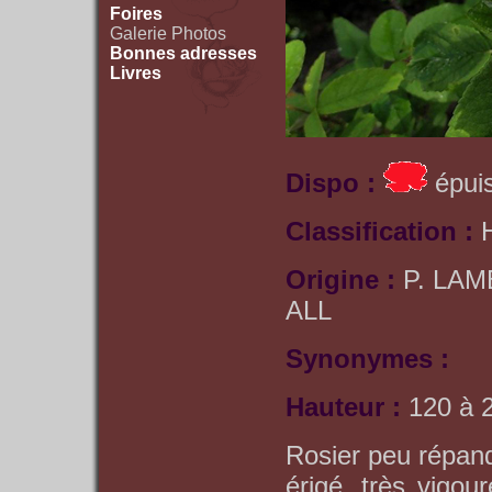
Foires
Galerie Photos
Bonnes adresses
Livres
Dispo :
épuis
Classification :
Origine :
P. LAM
ALL
Synonymes :
Hauteur :
120 à 
Rosier peu répandu
érigé, très vigou