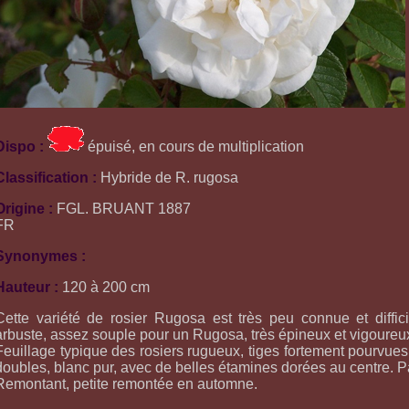
Dispo :
épuisé, en cours de multiplication
Classification :
Hybride de R. rugosa
Origine :
FGL. BRUANT 1887
FR
Synonymes :
Hauteur :
120 à 200 cm
Cette variété de rosier Rugosa est très peu connue et diffici
arbuste, assez souple pour un Rugosa, très épineux et vigoureu
Feuillage typique des rosiers rugueux, tiges fortement pourvues 
doubles, blanc pur, avec de belles étamines dorées au centre. P
Remontant, petite remontée en automne.