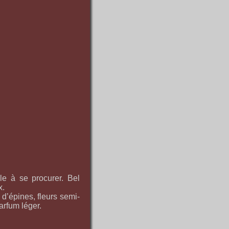
le à se procurer. Bel
x.
d’épines, fleurs semi-
arfum léger.