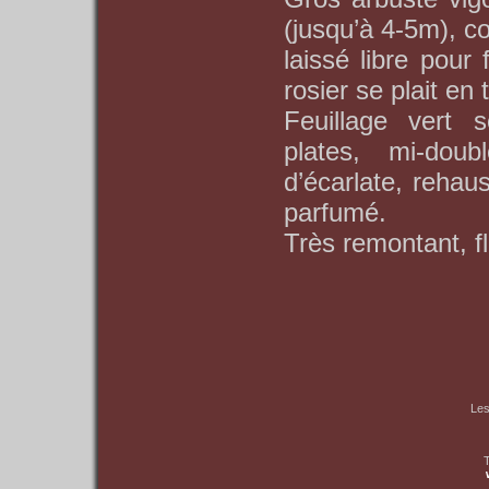
(jusqu’à 4-5m), c
laissé libre pou
rosier se plait en 
Feuillage vert 
plates, mi-doub
d’écarlate, rehau
parfumé.
Très remontant, fl
Les