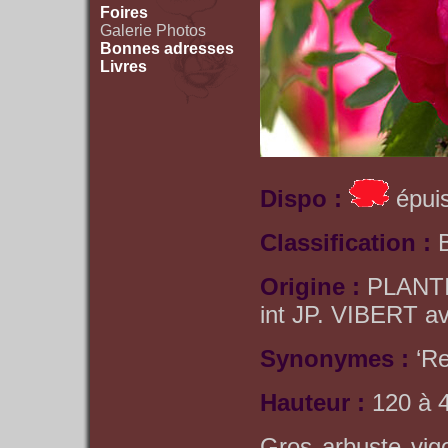
Foires
Galerie Photos
Bonnes adresses
Livres
Dispo :
épuis
Classification :
Origine :
PLANTI
int JP. VIBERT a
Synonymes :
‘R
Hauteur :
120 à 
Gros arbuste vig