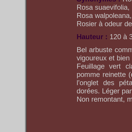
Rosa suaevifolia, 
Rosa walpoleana, 
Rosier à odeur d
Hauteur :
120 à 
Bel arbuste comm
vigoureux et bien 
Feuillage vert c
pomme reinette (
l’onglet des pét
dorées. Léger pa
Non remontant, ma