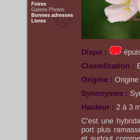
Foires
Galerie Photos
Bonnes adresses
Livres
Dispo :
épuis
Classification :
Origine :
Origine
Synonymes :
Sy
Hauteur :
2 à 3 
C’est une hybrid
port plus ramassé
et surtout comme