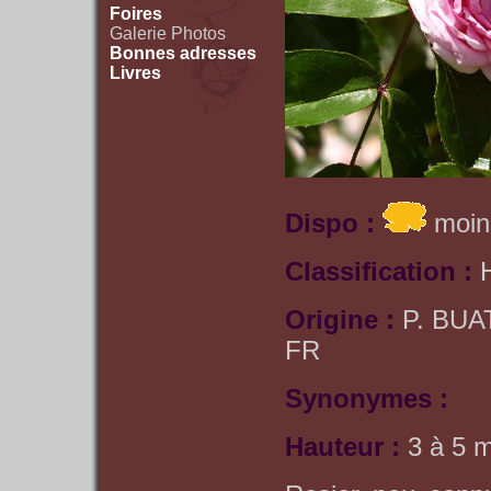
Foires
Galerie Photos
Bonnes adresses
Livres
Dispo :
moin
Classification :
Origine :
P. BUA
FR
Synonymes :
Hauteur :
3 à 5 