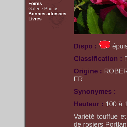
Foires
Galerie Photos
Bonnes adresses
Livres
Dispo :
épuis
Classification :
Origine :
ROBER
FR
Synonymes :
Hauteur :
100 à 
Variété touffue e
de rosiers Portlan