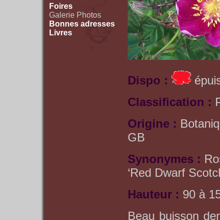
Foires
Galerie Photos
Bonnes adresses
Livres
Dispo :
épuis
Classification :
Origine :
Botaniq
GB
Synonymes :
Ro
‘Red Dwarf Scotc
Hauteur :
90 à 1
Beau buisson den