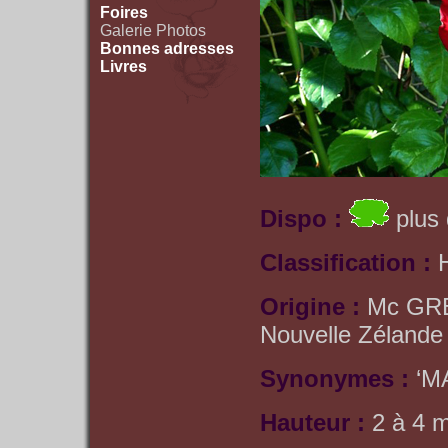
Foires
Galerie Photos
Bonnes adresses
Livres
Dispo :
plus 
Classification :
Origine :
Mc GRE
Nouvelle Zélande
Synonymes :
‘M
Hauteur :
2 à 4 