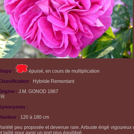
Dispo :
épuisé, en cours de multiplication
Classification :
Hybride Remontant
Origine :
J.M. GONOD 1867
FR
Synonymes :
Hauteur :
120 à 180 cm
Variété peu proposée et devenue rare. Arbuste érigé vigoureux q
et taillé pour avoir un port plus équilibré.