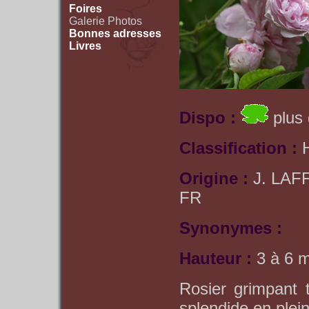
Foires
Galerie Photos
Bonnes adresses
Livres
Dispo :
plus 
Classification :
Origine :
J. LAF
FR
Synonymes :
Hauteur :
3 à 6 
Rosier grimpant 
splendide en plein