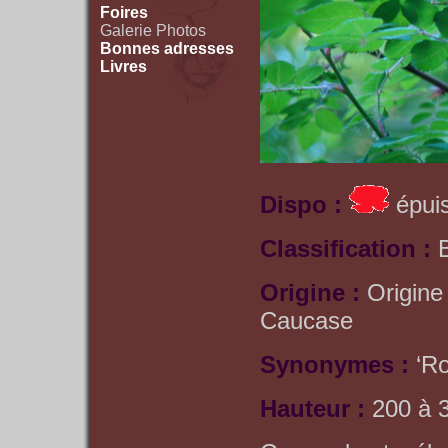
Foires
Galerie Photos
Bonnes adresses
Livres
Dispo :
épuis
Classification :
Origine :
Origine
Caucase
Synonymes :
‘R
Hauteur :
200 à 