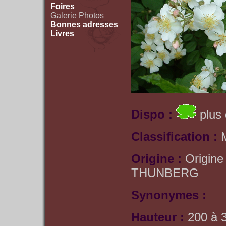
Foires
Galerie Photos
Bonnes adresses
Livres
Dispo :
plus 
Classification :
M
Origine :
Origine
THUNBERG
Synonymes :
Hauteur :
200 à 