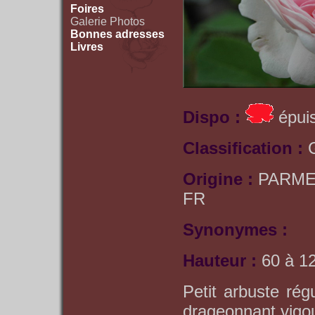
Foires
Galerie Photos
Bonnes adresses
Livres
Dispo :
épuis
Classification :
Origine :
PARME
FR
Synonymes :
Hauteur :
60 à 1
Petit arbuste rég
drageonnant vigo