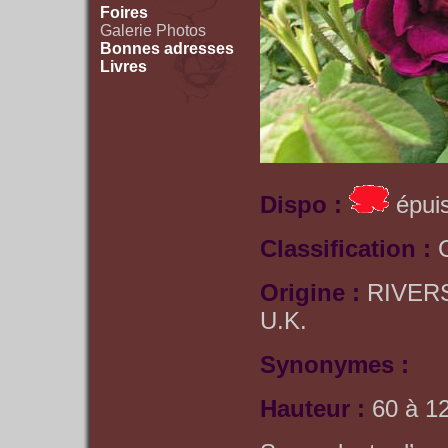
Foires
Galerie Photos
Bonnes adresses
Livres
Dispo :
épuis
Classification :
Origine :
RIVERS
U.K.
Synonymes :
Hauteur :
60 à 1