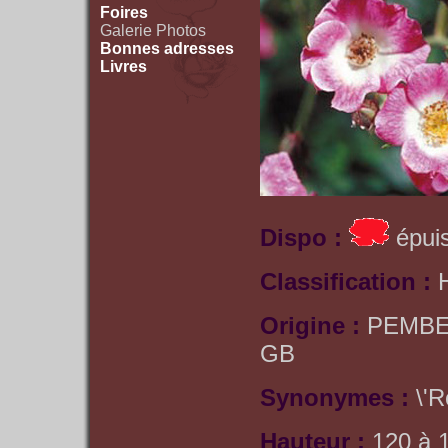
Foires
Galerie Photos
Bonnes adresses
Livres
Dispo :
épuis
Classification :
Origine :
PEMBE
GB
Synonymes :
\'R
Hauteur :
120 à 