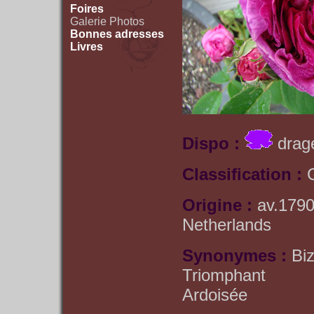
Foires
Galerie Photos
Bonnes adresses
Livres
Dispo :
drag
Classification :
Origine :
av.179
Netherlands
Synonymes :
Bi
Triomphant
Ardoisée