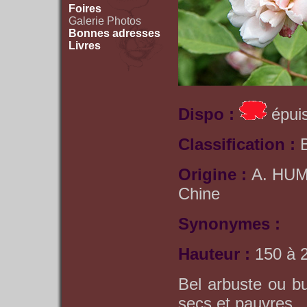
Foires
Galerie Photos
Bonnes adresses
Livres
Dispo :
épuis
Classification :
Origine :
A. HUM
Chine
Synonymes :
Hauteur :
150 à 
Bel arbuste ou bu
secs et pauvres.