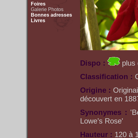
Foires
Galerie Photos
Bonnes adresses
Livres
Dispo :
plus 
Classification :
Origine :
Origina
découvert en 188
Synonymes :
'B
Lowe’s Rose'
Hauteur :
120 à 