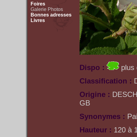
Foires
Galerie Photos
Bonnes adresses
Livres
Dispo :
plus 
Classification :
Origine :
DESCHI
GB
Synonymes :
Pa
Hauteur :
120 à 