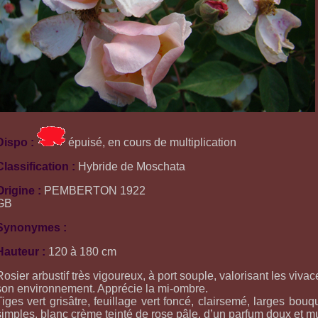
Dispo :
épuisé, en cours de multiplication
Classification :
Hybride de Moschata
Origine :
PEMBERTON 1922
GB
Synonymes :
Hauteur :
120 à 180 cm
Rosier arbustif très vigoureux, à port souple, valorisant les viva
son environnement. Apprécie la mi-ombre.
Tiges vert grisâtre, feuillage vert foncé, clairsemé, larges bou
simples, blanc crème teinté de rose pâle, d’un parfum doux et 