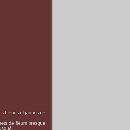
ces bleues et jaunes de
quets de fleurs presque
musqué.