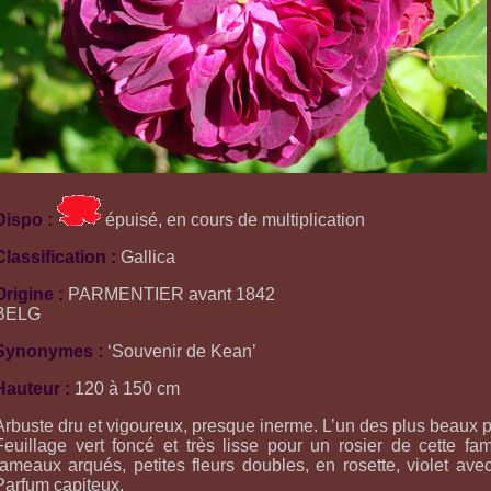
Dispo :
épuisé, en cours de multiplication
Classification :
Gallica
Origine :
PARMENTIER avant 1842
BELG
Synonymes :
‘Souvenir de Kean’
Hauteur :
120 à 150 cm
Arbuste dru et vigoureux, presque inerme. L’un des plus beaux p
Feuillage vert foncé et très lisse pour un rosier de cette fami
rameaux arqués, petites fleurs doubles, en rosette, violet avec
Parfum capiteux.