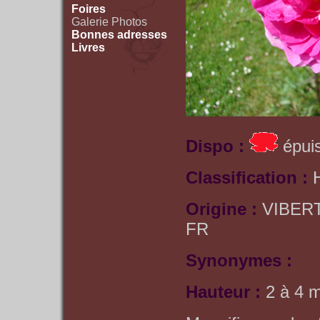
Foires
Galerie Photos
Bonnes adresses
Livres
Dispo :
épuis
Classification :
Origine :
VIBERT
FR
Synonymes :
Hauteur :
2 à 4 