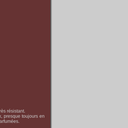
ès résistant.
x, presque toujours en
parfumées.