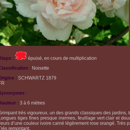
Dispo :
épuisé, en cours de multiplication
Classification :
Noisette
Origine :
SCHWARTZ 1879
FR
Synonymes :
Hauteur :
3 à 6 mètres
Grimpant très vigoureux, un des grands classiques des jardins, tr
Longues tiges fines presque inermes, feuillage vert clair et dou
fleurs d’une couleur ivoire carné légèrement rose orangé. Très 
Très remontant.