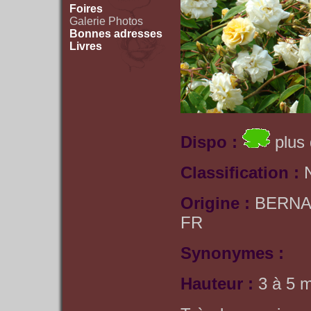
Foires
Galerie Photos
Bonnes adresses
Livres
Dispo :
plus 
Classification :
Origine :
BERNA
FR
Synonymes :
Hauteur :
3 à 5 